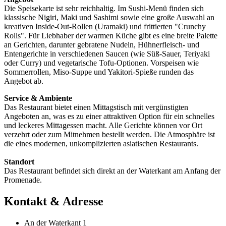
Die Speisekarte ist sehr reichhaltig. Im Sushi-Menü finden sich
klassische Nigiri, Maki und Sashimi sowie eine große Auswahl an
kreativen Inside-Out-Rollen (Uramaki) und frittierten "Crunchy
Rolls". Für Liebhaber der warmen Küche gibt es eine breite Palette
an Gerichten, darunter gebratene Nudeln, Hühnerfleisch- und
Entengerichte in verschiedenen Saucen (wie Süß-Sauer, Teriyaki
oder Curry) und vegetarische Tofu-Optionen. Vorspeisen wie
Sommerrollen, Miso-Suppe und Yakitori-Spieße runden das
Angebot ab.
Service & Ambiente
Das Restaurant bietet einen Mittagstisch mit vergünstigten
Angeboten an, was es zu einer attraktiven Option für ein schnelles
und leckeres Mittagessen macht. Alle Gerichte können vor Ort
verzehrt oder zum Mitnehmen bestellt werden. Die Atmosphäre ist
die eines modernen, unkomplizierten asiatischen Restaurants.
Standort
Das Restaurant befindet sich direkt an der Waterkant am Anfang der
Promenade.
Kontakt & Adresse
An der Waterkant 1